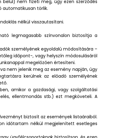
on belül) nem fizeti meg, úgy ezen szerződés
 automatikusan törlik.
doklás nélkül visszautasítani.
jtható legmagasabb színvonalon biztosítja a
előadók személyének egyoldalú módosítására –
etőleg időpont-, vagy helyszín módosulásáról
munkanappal megelőzően értesíteni.
ogva nem jelenik meg az esemény napján, úgy
gtartásra kerülnek az előadó személyének
ető.
ben, amikor a gazdasági, vagy szolgáltatási
pelés, ellentmondás stb.) ezt megköveteli. A
dvezményt biztosít az események listaáraiból.
lon időtartam nélkül megjelenített esetleges
vagy ügyfélcsoportoknak biztosítson, és ezen