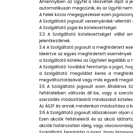
Amennyiben az Ügyfél a részvételi díjat a j
automatikusan megszűnik, és az Ügyfél nem j
A Felek közös megegyezéssel ezen jogviszon
A Szolgáltató jogosult versenyérdek-ellentét 
A Szolgáltató jogai és kötelezettségei
3.3 A Szolgáltató kötelezettséget vállal a
jelentkezőknek.
3.4 A Szolgáltató jogosult a meghirdetett e
ideértve az egyes meghirdetett események tö
a Szolgáltató köteles az Ügyfelet legalább 
A Szolgáltató továbbá fenntartja a jogot, 
a Szolgáltató megoldást keres a meghird
megváltoztatásával vagy más egyedi megoldá
3.5 A Szolgáltató jogosult ezen Általános 
feltételeiben változás áll be, vagy a szerz
szerződés módosításáról mindazokat köteles ér
Az ÁSZF és annak mindenkori módosítása a kö
3.6 A Szolgáltató jogosult időszakosan olyan
Ezen akciók feltételeiről és az akció időta
akciók határozatlan ideig, vagy visszavonási
Szolgáltató fenntartja a jogot, hogy bizony