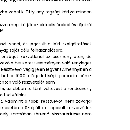
ybe vehetik. FittyLady tagsági kártya minden
za meg, kérjük az aktuális árakról és díjakról
dó.
t venni, és jogosult a leírt szolgáltatások
yag saját célú felhasználására.
tlenségét közvetlenül az esemény után, de
sztvevő a befizetett eseményen való tényleges
a Résztvevő végig jelen legyen! Amennyiben a
lhet a 100% elégedettségi garancia pénz-
onton való részvételét sem.
ni, az ebben történt változást a rendezvény
 tud vállalni.
, valamint a többi résztvevőt nem zavarja!
se esetén a Szolgáltató jogosult a szerződés
ármely formában történő visszatérítése nem