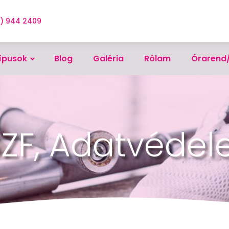
0) 944 2409
ípusok
Blog
Galéria
Rólam
Órarend
ZF, Adatvéde