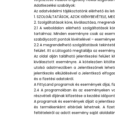
Adatkezelési szabályok:
Az adatvédelmi tájékoztatónk elérhető és le
1. SZOLGÁLTATÁSOK, AZOK IGÉNYBEVÉTELE, MEGR
2. Szolgáltatások köre, kiválasztása, megrend
2.1 A weboldalon elérhető szolgáltatások 
tartalmaz. Minden eseményre csak az esemén
szabályozott pontok kivételével – eseménye
2.2 A megrendelhető szolgáltatások tekintet
felület. Itt a Látogató megtalálja az esemény
Az oldal alján található jelentkezési felület
kiválasztott eseményre. A kötelezően kitölt
utolsó adatmezőben a Jelentkezőnek lehetősé
jelentkezés elküldésével a Jelentkező elfoga
és a fizetési adatokról.
A FittyLand programok és események díjai, f
2.4 A programokban és az eseményeken való 
részvételi díjának kifizetése a kezdési időpo
A programok és események díjait a jelentkez
és termékenként eltérőek lehetnek. A fizet
feltételeiről az adott esemény saját aloldalá