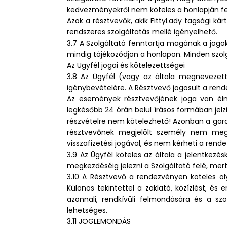
kedvezményekről nem köteles a honlapján felv
Azok a résztvevők, akik FittyLady tagsági k
rendszeres szolgáltatás mellé igényelhető.
3.7 A Szolgáltató fenntartja magának a jogoka
mindig tájékozódjon a honlapon. Minden szol
Az Ügyfél jogai és kötelezettségei
3.8 Az Ügyfél (vagy az általa megnevezett 
igénybevételére. A Résztvevő jogosult a ren
Az események résztvevőjének joga van éln
legkésőbb 24 órán belül írásos formában jelz
részvételre nem kötelezhető! Azonban a gara
résztvevőnek megjelölt személy nem megj
visszafizetési jogával, és nem kérheti a ren
3.9 Az Ügyfél köteles az általa a jelentke
megkezdéséig jelezni a Szolgáltató felé, mert
3.10 A Résztvevő a rendezvényen köteles o
Különös tekintettel a zaklató, közízlést, é
azonnali, rendkívüli felmondására és a sz
lehetséges.
3.11 JOGLEMONDÁS