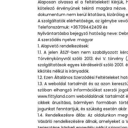
Alaposan olvassa el a feltételeket! Kérjük
kötelező érvényűnek tekinti magára nézve.
dokumentum nem kerül iktatásra, kizárólag e
A szolgáltatók elérhetősége, az igénybe vevő
Telefonszámuk: +36709442409 és
Nyilvántartásba bejegyző hatóság neve: Deb
A szerződés nyelve: magyar
1. Alapvető rendelkezések:
1.1. A jelen ÁSZF-ben nem szabályozott kér
Törvénykönyvről szóló 2013. évi V. törvény 
szolgáltatások egyes kérdéseiről szóló 2001. 
kikötés nélkül is irányadók.
1.2. Ezen Általános Szerződési Feltételeket h
1.3. A weboldal tartalmát és az azon keres
szóban elhangzó információkat szerzői jogok
www.fittyland.com weboldalának tartalmát és
cikkek árusítása, bármilyen formában tör
jogunkat fenntartjuk, és szükség esetén akár b
1.4. Rendelkezésre állás: Az oldalunkon me
Vásárló rendelkezésére állnak, amelyeket a V
terjesztése írásbeli engedély nélkül szigorúan 