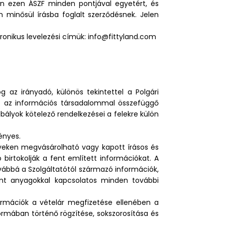
ben ezen ÁSZF minden pontjával egyetért, és
minősül írásba foglalt szerződésnek. Jelen
tronikus levelezési címük: info@fittyland.com
 az irányadó, különös tekintettel a Polgári
mint az információs társadalommal összefüggő
abályok kötelező rendelkezései a felekre külön
ényes.
nyeken megvásárolható vagy kapott írásos és
birtokolják a fent említett információkat. A
vábbá a Szolgáltatótól származó információk,
ent anyagokkal kapcsolatos minden további
formációk a vételár megfizetése ellenében a
formában történő rögzítése, sokszorosítása és