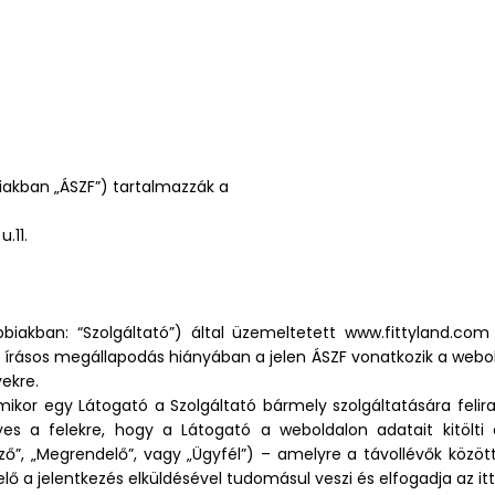
biakban „ÁSZF”) tartalmazzák a
.11.
bbiakban: “Szolgáltató”) által üzemeltetett www.fittyland.co
érő írásos megállapodás hiányában a jelen ÁSZF vonatkozik a webold
yekre.
mikor egy Látogató a Szolgáltató bármely szolgáltatására felira
yes a felekre, hogy a Látogató a weboldalon adatait kitölti é
ő”, „Megrendelő”, vagy „Ügyfél”) – amelyre a távollévők között 
 a jelentkezés elküldésével tudomásul veszi és elfogadja az itt l