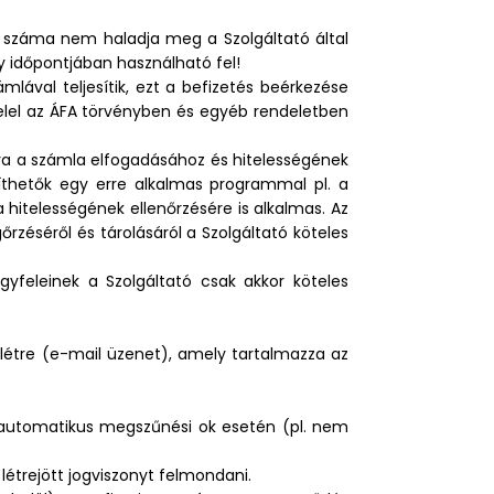
k száma nem haladja meg a Szolgáltató által
y időpontjában használható fel!
mlával teljesítik, ezt a befizetés beérkezése
felel az ÁFA törvényben és egyéb rendeletben
ra a számla elfogadásához és hitelességének
íthetők egy erre alkalmas programmal pl. a
hitelességének ellenőrzésére is alkalmas. Az
zéséről és tárolásáról a Szolgáltató köteles
feleinek a Szolgáltató csak akkor köteles
ön létre (e-mail üzenet), amely tartalmazza az
; automatikus megszűnési ok esetén (pl. nem
létrejött jogviszonyt felmondani.