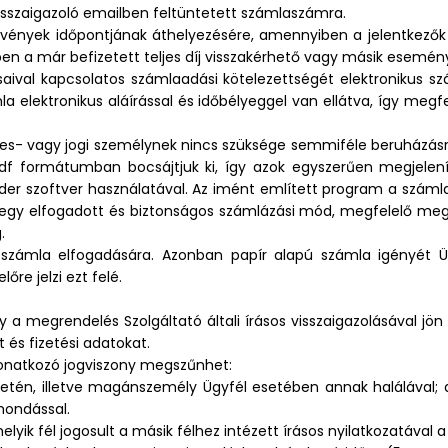
 visszaigazoló emailben feltüntetett számlaszámra.
dezvények időpontjának áthelyezésére, amennyiben a jelentkező
en a már befizetett teljes díj visszakérhető vagy másik esemén
saival kapcsolatos számlaadási kötelezettségét elektronikus szá
a elektronikus aláírással és időbélyeggel van ellátva, így meg
es- vagy jogi személynek nincs szüksége semmiféle beruházás
 pdf formátumban bocsájtjuk ki, így azok egyszerűen megjelen
r szoftver használatával. Az imént említett program a számla 
egy elfogadott és biztonságos számlázási mód, megfelelő megőr
.
számla elfogadására. Azonban papír alapú számla igényét Ügy
őre jelzi ezt felé.
ny a megrendelés Szolgáltató általi írásos visszaigazolásával j
és fizetési adatokat.
 vonatkozó jogviszony megszűnhet:
setén, illetve magánszemély Ügyfél esetében annak halálával
mondással.
ik fél jogosult a másik félhez intézett írásos nyilatkozatával a 