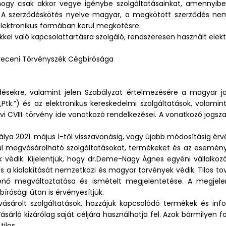
, hogy csak akkor vegye igénybe szolgáltatásainkat, amennyi
 A szerződéskötés nyelve magyar, a megkötött szerződés nem 
lektronikus formában kerül megkötésre.
kkel való kapcsolattartásra szolgáló, rendszeresen használt elek
receni Törvényszék Cégbírósága
désekre, valamint jelen Szabályzat értelmezésére a magyar jog
(„Ptk.”) és az elektronikus kereskedelmi szolgáltatások, vala
évi CVIII. törvény ide vonatkozó rendelkezései. A vonatkozó jogsz
atálya 2021. május 1-től visszavonásig, vagy újabb módosításig érv
ztül megvásárolható szolgáltatásokat, termékeket és az esemé
 védik. Kijelentjük, hogy dr.Deme-Nagy Ágnes egyéni vállalkozó 
 a kialakítását nemzetközi és magyar törvények védik. Tilos to
ténő megváltoztatása és ismételt megjelentetése. A megjel
írósági úton is érvényesítjük.
gvásárolt szolgáltatások, hozzájuk kapcsolódó termékek és in
ásárló kizárólag saját céljára használhatja fel. Azok bármilyen 
tilos.