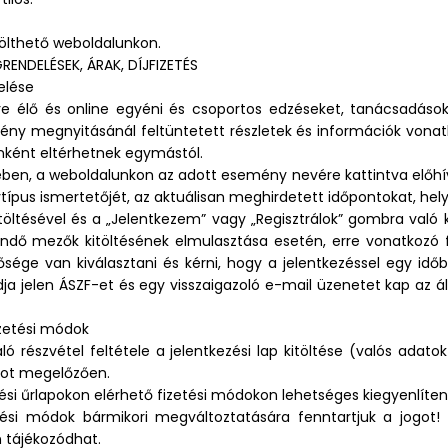
tölthető weboldalunkon.
ENDELÉSEK, ÁRAK, DÍJFIZETÉS
elése
köre élő és online egyéni és csoportos edzéseket, tanácsadá
y megnyitásánál feltüntetett részletek és információk vonat
nként eltérhetnek egymástól.
ében, a weboldalunkon az adott esemény nevére kattintva előhív
típus ismertetőjét, az aktuálisan meghirdetett időpontokat, hel
 kitöltésével és a „Jelentkezem” vagy „Regisztrálok” gombra való 
endő mezők kitöltésének elmulasztása esetén, erre vonatkozó 
ge van kiválasztani és kérni, hogy a jelentkezéssel egy időben
dja jelen ÁSZF-et és egy visszaigazoló e-mail üzenetet kap az 
izetési módok
részvétel feltétele a jelentkezési lap kitöltése (valós adat
ntot megelőzően.
ési űrlapokon elérhető fizetési módokon lehetséges kiegyenlíte
ési módok bármikori megváltoztatására fenntartjuk a jogot! A
n tájékozódhat.