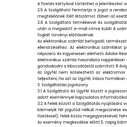
A fizetés kártyával történhet a jelentkezést
2.5 A Szolgáltató fenntartja a jogot a ren
megfelelőnek ítélt létszámot. Ebben az esetb
2.6 A Szolgáltató termékeivel és szolgáltatá
után a megadott e-mail címre küldi! A száml
foglalt törvényi előírásoknak.
Az elektronikus számlát befogadó természet
ellenőrzéséhez. Az elektronikus számlákat
népszerű és ingyenesen elérhető Adobe Reade
elektronikus számla használata napjainkban 
gondoskodni a kibocsátástól számított 8 évig
Az Ügyfél nem kötelezhető az elektromos 
teljesíteni, ha azt az Ügyfél, írásos formában el
3. Szolgáltatási jogviszony
3.1 A Szolgáltató és Ügyfél között a jogviszo
adott eseménnyel kapcsolatos információkat 
3.2 A Felek között a Szolgáltatás nyújtására
bármelyik fél jogutód nélküli megszűnése e
fizetéssel); felek közös megegyezésével; fel
Az esemény megkezdése előtti 5. napig bármely