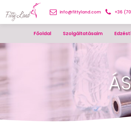
info@fittyland.com
+36 (7
Főoldal
Szolgáltatásaim
Edzést
ÁS