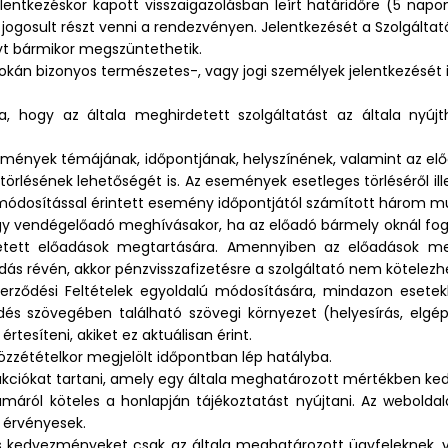
elentkezéskor kapott visszaigazolásban leírt határidőre (5 nap
ogosult részt venni a rendezvényen. Jelentkezését a Szolgáltató
yt bármikor megszüntethetik.
okán bizonyos természetes-, vagy jogi személyek jelentkezését in
rra, hogy az általa meghirdetett szolgáltatást az általa nyú
semények témájának, időpontjának, helyszínének, valamint az 
rlésének lehetőségét is. Az események esetleges törléséről ill
a módosítással érintett esemény időpontjától számított három 
hogy vendégelőadó meghívásakor, ha az előadó bármely oknál f
etett előadások megtartására. Amennyiben az előadások me
s révén, akkor pénzvisszafizetésre a szolgáltató nem kötelezh
Szerződési Feltételek egyoldalú módosítására, mindazon esetek
ődés szövegében található szövegi környezet (helyesírás, elgé
tesíteni, akiket ez aktuálisan érint.
zzétételkor megjelölt időpontban lép hatályba.
 akciókat tartani, amely egy általa meghatározott mértékben ke
rtamáról köteles a honlapján tájékoztatást nyújtani. Az webolda
g érvényesek.
os kedvezményeket csak az általa meghatározott ügyfeleknek, 