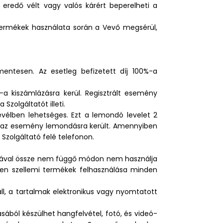
eredő vélt vagy valós kárért beperelheti a
 termékek használata során a Vevő megsérül,
mentesen. Az esetleg befizetett díj 100%-a
a kiszámlázásra kerül. Regisztrált esemény
zolgáltatót illeti.
levélben lehetséges. Ezt a lemondó levelet 2
ogy az esemény lemondásra került. Amennyiben
Szolgáltató felé telefonon.
rgyával össze nem függő módon nem használja
ezen szellemi termékek felhasználása minden
ll, a tartalmak elektronikus vagy nyomtatott
ából készülhet hangfelvétel, fotó, és videó-