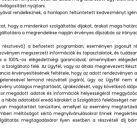
ilágosítást nyújtani.
ártyával rendelkeznek, a honlapon feltüntetett kedvezményt igén
t, hogy a mindenkori szolgáltatási díjakat, árakat maga határoz
gáltatásra a megrendelése napján érvényes díjszabás az iránya
résztvevő) a befizetett programban, eseményen jogosult rész
dezvényen megszerzett információk és tapasztalatok, és tudásan
i a 100%-os elégedettségi garanciával, amennyiben elégede
i a Szolgáltató felé. Az Ügyfél, vagy az általa megnevezett Ré
ncia érvényesítésének feltétele, hogy az adott rendezvényen 
elenésével lemond részvételi jogáról, úgy az Ügyfél nem é
dezvény utólagos megtartását, újrakezdését, vagy következő időp
zéskor megadott adatok és információk helyességéről meggyőződ
 a hibás adatokból eredő károkért a Szolgáltató felelősséget nem
lyan magatartást tanúsítani, amellyel az esemény megtartását
s emberi méltóságot sértő megnyilvánulásokra! Ennek megsérté
olgáltatás megtagadására! Ilyen esetben a részvételi díj b