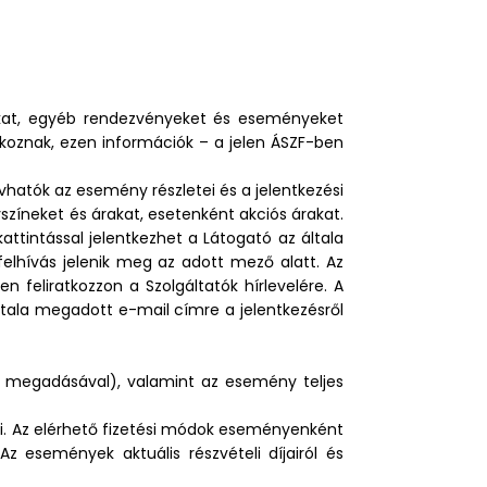
sokat, egyéb rendezvényeket és eseményeket
koznak, ezen információk – a jelen ÁSZF-ben
hatók az esemény részletei és a jelentkezési
yszíneket és árakat, esetenként akciós árakat.
kattintással jelentkezhet a Látogató az általa
felhívás jelenik meg az adott mező alatt. Az
 feliratkozzon a Szolgáltatók hírlevelére. A
általa megadott e-mail címre a jelentkezésről
ok megadásával), valamint az esemény teljes
ni. Az elérhető fizetési módok eseményenként
z események aktuális részvételi díjairól és