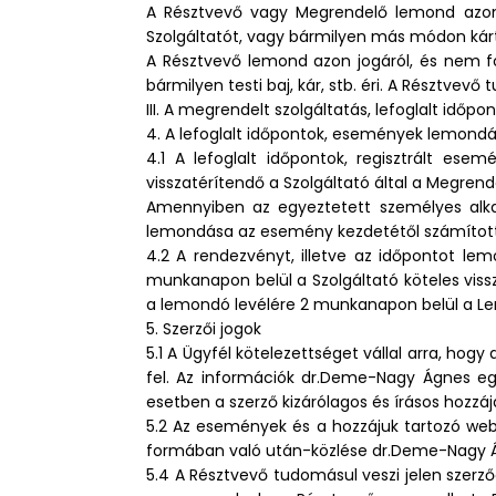
A Résztvevő vagy Megrendelő lemond azon j
Szolgáltatót, vagy bármilyen más módon kárt
A Résztvevő lemond azon jogáról, és nem fo
bármilyen testi baj, kár, stb. éri. A Résztvevő
III. A megrendelt szolgáltatás, lefoglalt idő
4. A lefoglalt időpontok, események lemond
4.1 A lefoglalt időpontok, regisztrált es
visszatérítendő a Szolgáltató által a Megren
Amennyiben az egyeztetett személyes alkal
lemondása az esemény kezdetétől számított 24 
4.2 A rendezvényt, illetve az időpontot lem
munkanapon belül a Szolgáltató köteles viss
a lemondó levélére 2 munkanapon belül a Lemo
5. Szerzői jogok
5.1 A Ügyfél kötelezettséget vállal arra, 
fel. Az információk dr.Deme-Nagy Ágnes egy
esetben a szerző kizárólagos és írásos hozzá
5.2 Az események és a hozzájuk tartozó webo
formában való után-közlése dr.Deme-Nagy Ág
5.4 A Résztvevő tudomásul veszi jelen szerz