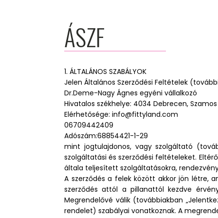
ÁSZF
1. ÁLTALÁNOS SZABÁLYOK
Jelen Általános Szerződési Feltételek (továb
Dr.Deme-Nagy Ágnes egyéni vállalkozó
Hivatalos székhelye: 4034 Debrecen, Szamos u
Elérhetősége: info@fittyland.com
06709442409
Adószám:68854421-1-29
mint jogtulajdonos, vagy szolgáltató (tová
szolgáltatási és szerződési feltételeket. Elt
általa teljesített szolgáltatásokra, rendezvén
A szerződés a felek között akkor jön létre, a
szerződés attól a pillanattól kezdve érvén
Megrendelővé válik (továbbiakban „Jelentkez
rendelet) szabályai vonatkoznak. A megrendelő