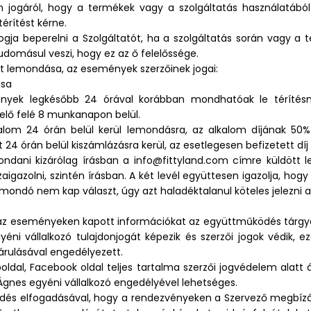
ogáról, hogy a termékek vagy a szolgáltatás használatából 
érítést kérne.
gja beperelni a Szolgáltatót, ha a szolgáltatás során vagy a
 tudomásul veszi, hogy ez az ő felelőssége.
pont lemondása, az események szerzőinek jogai:
ása
emények legkésőbb 24 órával korábban mondhatóak le térítés
delő felé 8 munkanapon belül.
om 24 órán belül kerül lemondásra, az alkalom díjának 50%-
órán belül kiszámlázásra kerül, az esetlegesen befizetett díj a S
ondani kizárólag írásban a info@fittyland.com címre küldött 
zaigazolni, szintén írásban. A két levél együttesen igazolja, h
ndó nem kap választ, úgy azt haladéktalanul köteles jelezni a 
hogy az eseményeken kapott információkat az együttműködés tá
éni vállalkozó tulajdonjogát képezik és szerzői jogok védik, 
járulásával engedélyezett.
ldal, Facebook oldal teljes tartalma szerzői jogvédelem alatt á
nes egyéni vállalkozó engedélyével lehetséges.
ődés elfogadásával, hogy a rendezvényeken a Szervező megbízás