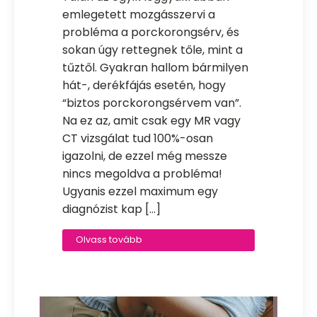
emlegetett mozgásszervi a
probléma a porckorongsérv, és
sokan úgy rettegnek tőle, mint a
tűztől. Gyakran hallom bármilyen
hát-, derékfájás esetén, hogy
“biztos porckorongsérvem van”.
Na ez az, amit csak egy MR vagy
CT vizsgálat tud 100%-osan
igazolni, de ezzel még messze
nincs megoldva a probléma!
Ugyanis ezzel maximum egy
diagnózist kap […]
Olvass tovább