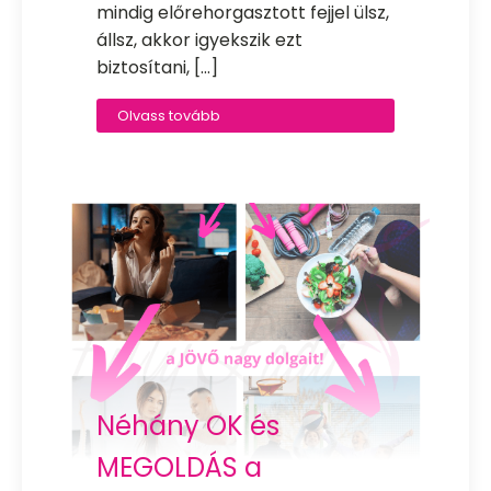
mindig előrehorgasztott fejjel ülsz,
állsz, akkor igyekszik ezt
biztosítani, […]
Olvass tovább
Néhány OK és
MEGOLDÁS a