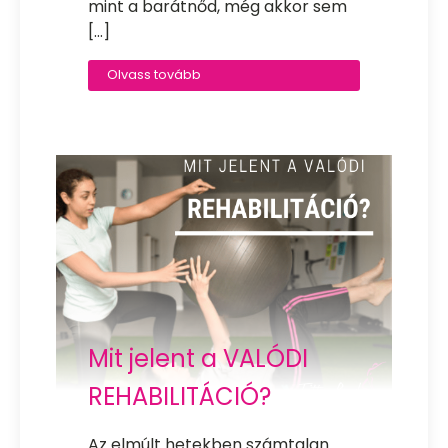
mint a barátnőd, még akkor sem
[…]
Olvass tovább
Mit jelent a VALÓDI
REHABILITÁCIÓ?
Az elmúlt hetekben számtalan