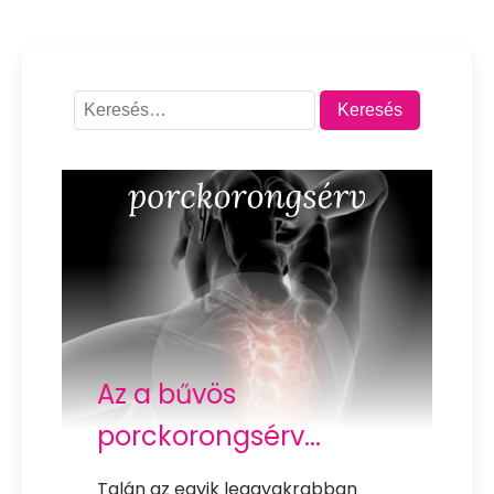
Keresés:
Az a bűvös
porckorongsérv...
Talán az egyik leggyakrabban