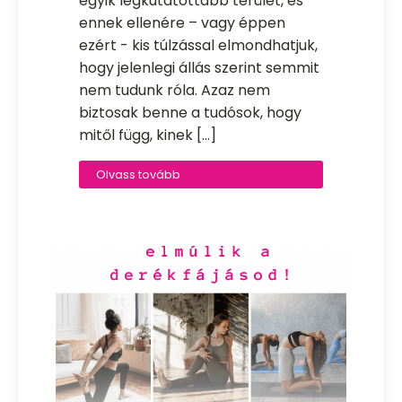
egyik legkutatottabb terület, és
ennek ellenére – vagy éppen
ezért - kis túlzással elmondhatjuk,
hogy jelenlegi állás szerint semmit
nem tudunk róla. Azaz nem
biztosak benne a tudósok, hogy
mitől függ, kinek […]
Olvass tovább