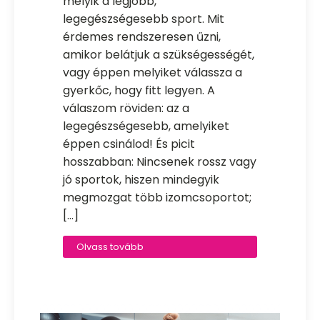
melyik a legjobb,
legegészségesebb sport. Mit
érdemes rendszeresen űzni,
amikor belátjuk a szükségességét,
vagy éppen melyiket válassza a
gyerkőc, hogy fitt legyen. A
válaszom röviden: az a
legegészségesebb, amelyiket
éppen csinálod! És picit
hosszabban: Nincsenek rossz vagy
jó sportok, hiszen mindegyik
megmozgat több izomcsoportot;
[…]
Olvass tovább