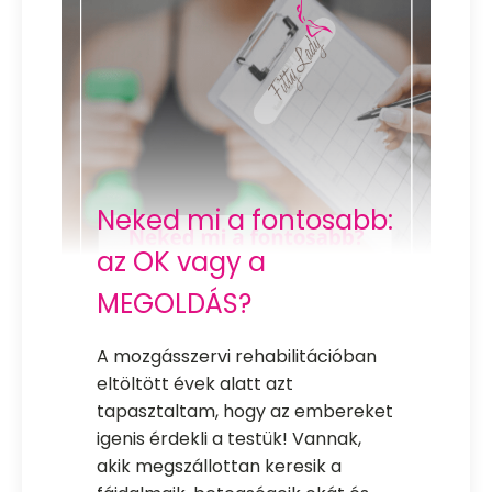
Neked mi a fontosabb:
az OK vagy a
MEGOLDÁS?
A mozgásszervi rehabilitációban
eltöltött évek alatt azt
tapasztaltam, hogy az embereket
igenis érdekli a testük! Vannak,
akik megszállottan keresik a