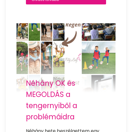
Néhány OK és
MEGOLDÁS a
tengernyiből a
problémáidra
Néhány hete beszélgettem egy