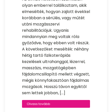
olyan emberrel találkoztam, akik
elmesélték, hogyan zajlott évekkel
korábban a sérülés, vagy műtét
utáni mozgásszervi
rehabilitációjuk. Ugyanis
mindannyian meg voltak róla
győződve, hogy ebben volt részük.
A következőket mesélték: néhány
hétig tartó fizikoterápiás
kezelések ultrahanggal, lézerrel,
masszázs, mozgatógépben
fájdalomcsillapító mellett végzett,
mégis könnyfakasztóan fájdalmas
mozgások. Hosszú távon egyiktől
sem lettek jobban, […]
Olvass tovább