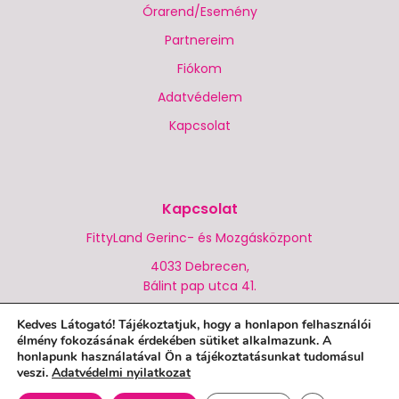
Órarend/Esemény
Partnereim
Fiókom
Adatvédelem
Kapcsolat
Kapcsolat
FittyLand Gerinc- és Mozgásközpont
4033 Debrecen,
Bálint pap utca 41.
+36 (70) 944 2409
Kedves Látogató! Tájékoztatjuk, hogy a honlapon felhasználói
élmény fokozásának érdekében sütiket alkalmazunk. A
info@fittyland.com
honlapunk használatával Ön a tájékoztatásunkat tudomásul
veszi.
Adatvédelmi nyilatkozat
FittyLand 2022 © Minden jog fenntartva.