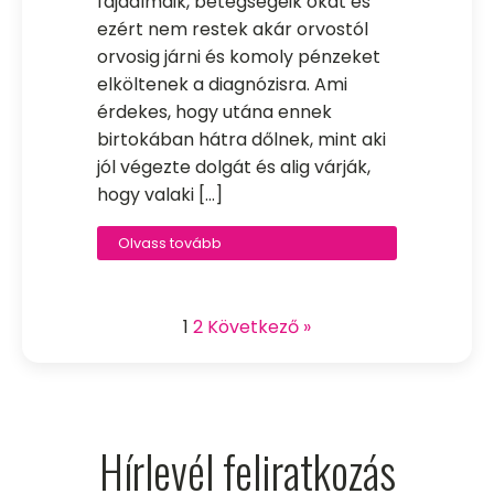
fájdalmaik, betegségeik okát és
ezért nem restek akár orvostól
orvosig járni és komoly pénzeket
elköltenek a diagnózisra. Ami
érdekes, hogy utána ennek
birtokában hátra dőlnek, mint aki
jól végezte dolgát és alig várják,
hogy valaki […]
Olvass tovább
1
2
Következő »
Hírlevél feliratkozás