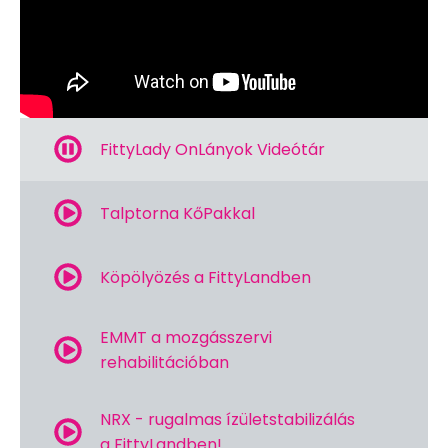
FittyLady OnLányok Videótár
Talptorna KőPakkal
Köpölyözés a FittyLandben
EMMT a mozgásszervi
rehabilitációban
NRX - rugalmas ízületstabilizálás
a FittyLandben!