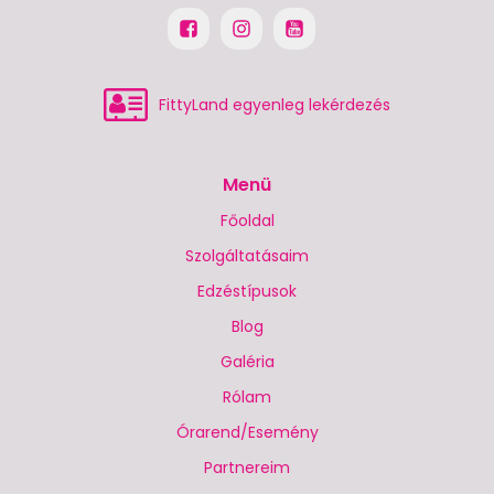
FittyLand egyenleg lekérdezés
Menü
Főoldal
Szolgáltatásaim
Edzéstípusok
Blog
Galéria
Rólam
Órarend/Esemény
Partnereim