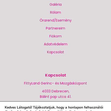
Galéria
Rólam
Órarend/Esemény
Partnereim
Fiókom
Adatvédelem
Kapcsolat
Kapcsolat
FittyLand Gerinc- és Mozgásközpont
4033 Debrecen,
Bálint pap utca 41.
+36 (70) 944 2409
Kedves Látogató! Tájékoztatjuk, hogy a honlapon felhasználói