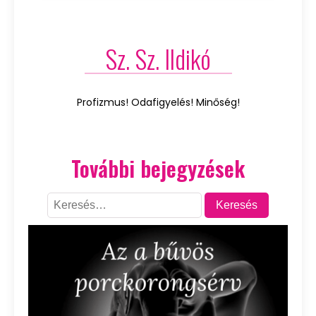
Sz. Sz. Ildikó
Profizmus! Odafigyelés! Minőség!
További bejegyzések
Keresés: