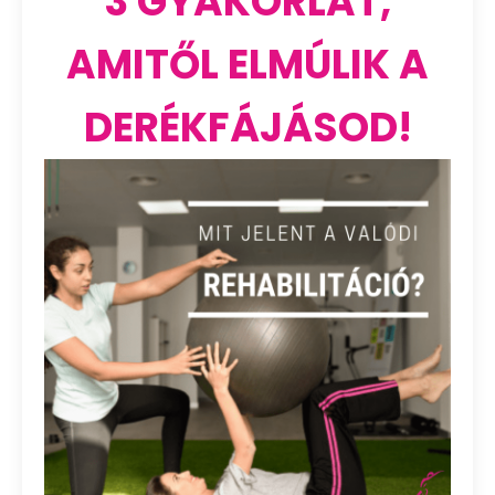
3 GYAKORLAT,
AMITŐL ELMÚLIK A
DERÉKFÁJÁSOD!