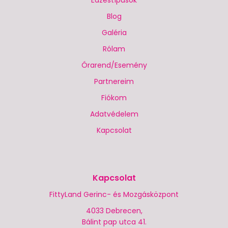
Edzéstípusok
Blog
Galéria
Rólam
Órarend/Esemény
Partnereim
Fiókom
Adatvédelem
Kapcsolat
Kapcsolat
FittyLand Gerinc- és Mozgásközpont
4033 Debrecen,
Bálint pap utca 41.